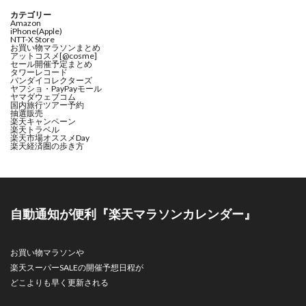
カテゴリー
Amazon
iPhone(Apple)
NTT-X Store
お買い物マラソンまとめ
アットコスメ[@cosme]
セール開催予定まとめ
タワーレコード
バンダイコレクターズ
ヤフショ・PayPayモール
ヤマダウェブコム
国内旅行ツアー予約
抽選販売
楽天キャンペーン
楽天トラベル
楽天市場オススメDay
楽天経済圏の歩き方
自動通知が便利『楽天マラソンカレンダー』
お買い物マラソンや
楽天スーパーSALEの開催予想日程が
どこよりも早く更新される