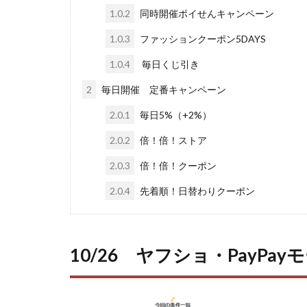
1.0.2
同時開催ポイせんキャンペーン
1.0.3
ファッションクーポン5DAYS
1.0.4
毎日くじ引き
2
毎日開催 定番キャンペーン
2.0.1
毎日5%（+2%）
2.0.2
倍！倍！ストア
2.0.3
倍！倍！クーポン
2.0.4
先着順！日替わりクーポン
10/26 ヤフショ・PayP