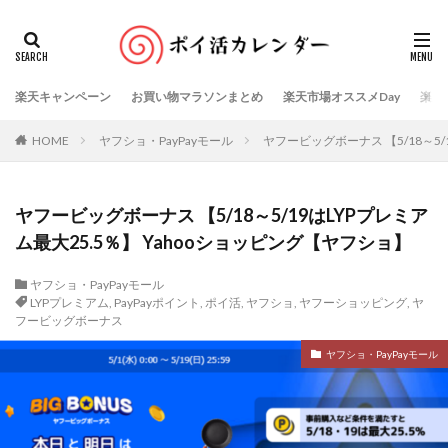
楽天キャンペーン
お買い物マラソンまとめ
楽天市場オススメDay
楽天
HOME
ヤフショ・PayPayモール
ヤフービッグボーナス 【5/18～5/
ヤフービッグボーナス 【5/18～5/19はLYPプレミア
ム最大25.5％】 Yahooショッピング【ヤフショ】
ヤフショ・PayPayモール
LYPプレミアム
,
PayPayポイント
,
ポイ活
,
ヤフショ
,
ヤフーショッピング
,
ヤ
フービッグボーナス
ヤフショ・PayPayモール