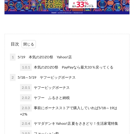
目次
1
5/19 本気のZOZO祭 Yahoo!店
1.0.1
本気のZOZO祭 PayPayなら最大33％戻ってくる
2
5/18～5/19 ヤフービッグボーナス
2.0.1
ヤフービッグボーナス
2.0.2
ヤフー ふるさと納税
2.0.3
事前にボーナスストアで購入していれば5/18～19は
+2%
2.0.4
ヤマダデンキ Yahoo!店 夏をさきどり！生活家電特集
2.0.5
ファッション祭