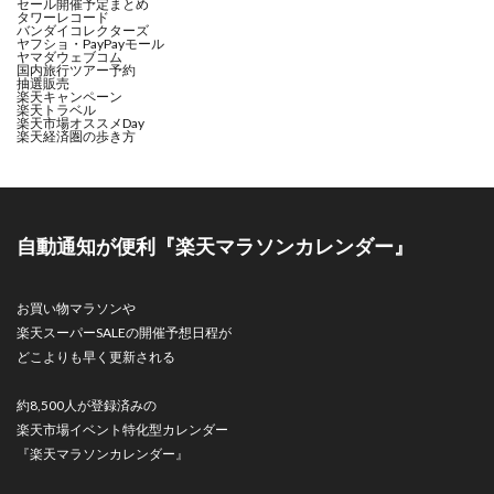
セール開催予定まとめ
タワーレコード
バンダイコレクターズ
ヤフショ・PayPayモール
ヤマダウェブコム
国内旅行ツアー予約
抽選販売
楽天キャンペーン
楽天トラベル
楽天市場オススメDay
楽天経済圏の歩き方
自動通知が便利『楽天マラソンカレンダー』
お買い物マラソンや
楽天スーパーSALEの開催予想日程が
どこよりも早く更新される
約8,500人が登録済みの
楽天市場イベント特化型カレンダー
『楽天マラソンカレンダー』