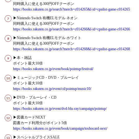
同時購入に使える300円OFFクーポン
https://books.rakuten.co.jp/search?merch=c014265&l-id=cpnlist-game-c014265
▶Nintendo Switch 有機ELモデル ネオン
同時購入に使える300円OFFクーポン
https://books.rakuten.co.jp/search?merch=c014266&l-id=cpnlist-game-c014266
▶Nintendo Switch 有機ELモデル ホワイト
同時購入に使える300円OFFクーポン
https://books.rakuten.co.jp/search?merch=c014268&l-id=cpnlist-game-c014268
▶本・雑誌
ポイント最大10倍
https://books.rakuten.co.jp/event/book/pointup/festival/
▶ミュージックCD・DVD・ブルーレイ
ポイント最大10倍
https://books.rakuten.co.jp/event/cd/pointup/music10/
▶DVD・ブルーレイ・CD
ポイント最大10倍
https://books.rakuten.co.jp/event/dvd-blu-ray/campaign/pointup/
▶図書カードNEXT
図書カード利用分がポイント5倍
https://books.rakuten.co.jp/event/book/campaign/toshocard-next/
▶スペシャルプライスSALE