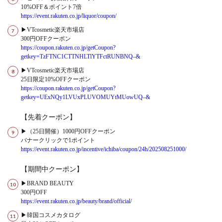
10%OFF＆ポイント7倍
https://event.rakuten.co.jp/liquor/coupon/
▶VTcosmetic楽天市場店
300円OFFクーポン
https://coupon.rakuten.co.jp/getCoupon?
getkey=TzFTNC1CTTNHLTlYTFctRUNBNQ–&
▶VTcosmetic楽天市場店
25日限定10%OFFクーポン
https://coupon.rakuten.co.jp/getCoupon?
getkey=UExNQy1LVUxPLUVOMUYtMUowUQ–&
【先着クーポン】
▶（25日開催）1000円OFFクーポン
バナークリックで1ポイント
https://event.rakuten.co.jp/incentive/ichiba/coupon/24h/202508251000/
【期間中クーポン】
▶BRAND BEAUTY
300円OFF
https://event.rakuten.co.jp/beauty/brand/official/
▶韓国コスメカタログ