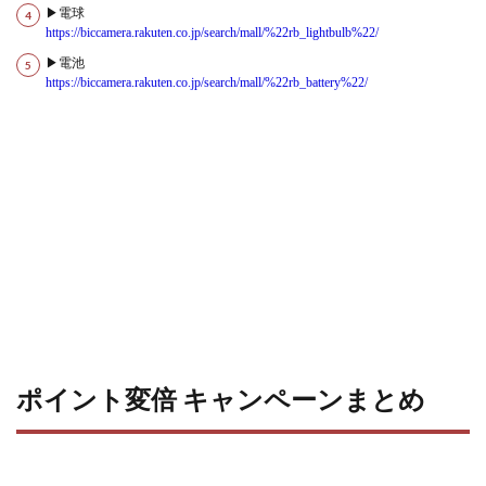
▶電球
https://biccamera.rakuten.co.jp/search/mall/%22rb_lightbulb%22/
▶電池
https://biccamera.rakuten.co.jp/search/mall/%22rb_battery%22/
ポイント変倍 キャンペーンまとめ