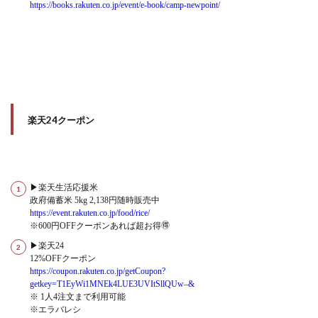
https://books.rakuten.co.jp/event/e-book/camp-newpoint/
楽天24クーポン
▶楽天生活応援米
政府備蓄米 5kg 2,138円随時販売中
https://event.rakuten.co.jp/food/rice/
※600円OFFクーポンあれば超お得🉐
▶楽天24
12%OFFクーポン
https://coupon.rakuten.co.jp/getCoupon?
getkey=T1EyWi1MNEk4LUE3UVItSllQUw–&
※ 1人4注文まで利用可能
※エラバレシ