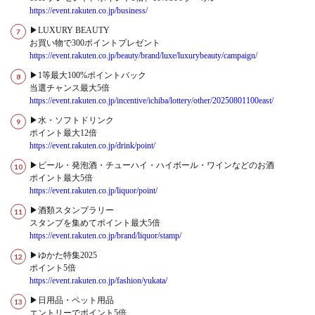
https://event.rakuten.co.jp/business/
▶LUXURY BEAUTY
お買い物で300ポイントプレゼント
https://event.rakuten.co.jp/beauty/brand/luxe/luxurybeauty/campaign/
▶1等最大100%ポイントバック
当選チャンス最大5倍
https://event.rakuten.co.jp/incentive/ichiba/lottery/other/20250801100east/
▶水・ソフトドリンク
ポイント最大12倍
https://event.rakuten.co.jp/drink/point/
▶ビール・発泡酒・チューハイ・ハイボール・ワインなどのお酒
ポイント最大5倍
https://event.rakuten.co.jp/liquor/point/
▶酒類スタンプラリー
スタンプを集めてポイント最大5倍
https://event.rakuten.co.jp/brand/liquor/stamp/
▶ゆかた特集2025
ポイント5倍
https://event.rakuten.co.jp/fashion/yukata/
▶日用品・ペット用品
エントリーでポイント5倍