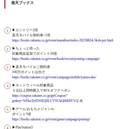
楽天ブックス
▶エントリー2倍
楽天モバイル契約者+1倍
https://books.rakuten.co.jp/event/marathon/index-20250824-5ksh-pre.html
▶ちょっと待った
対象商品追加でポイント10倍
https://books.rakuten.co.jp/event/book/recruit/pointup-campaign/
▶楽天モバイルご契約者
100万ポイント山分け
https://books.rakuten.co.jp/event/campaign/mobile/yamawake/
▶ホットウィール対象商品
３点以上同時購入で40％オフクーポン
https://coupon.rakuten.co.jp/getCoupon?
getkey=WEkzTy05WEQ0LUVSUkQtM0lYVQ–&
▶ゲーム/おもちゃジャンル
ポイント5倍
https://books.rakuten.co.jp/event/game/campaign/pointup/
▶PlayStation5