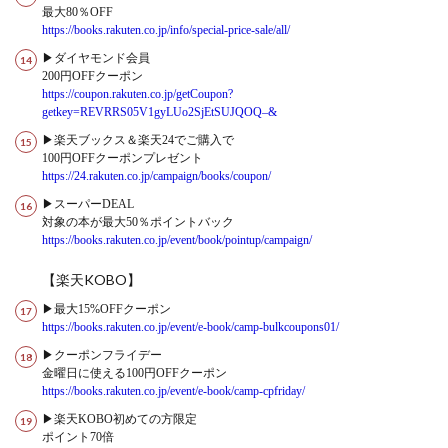
最大80％OFF
https://books.rakuten.co.jp/info/special-price-sale/all/
▶ダイヤモンド会員
200円OFFクーポン
https://coupon.rakuten.co.jp/getCoupon?
getkey=REVRRS05V1gyLUo2SjEtSUJQOQ–&
▶楽天ブックス＆楽天24でご購入で
100円OFFクーポンプレゼント
https://24.rakuten.co.jp/campaign/books/coupon/
▶スーパーDEAL
対象の本が最大50％ポイントバック
https://books.rakuten.co.jp/event/book/pointup/campaign/
【楽天KOBO】
▶最大15%OFFクーポン
https://books.rakuten.co.jp/event/e-book/camp-bulkcoupons01/
▶クーポンフライデー
金曜日に使える100円OFFクーポン
https://books.rakuten.co.jp/event/e-book/camp-cpfriday/
▶楽天KOBO初めての方限定
ポイント70倍