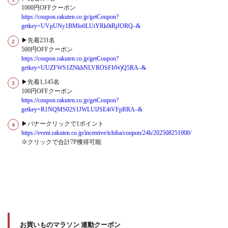
1000円OFFクーポン
https://coupon.rakuten.co.jp/getCoupon?
getkey=UVpUNy1BMlo0LUtYRk0tRjJORQ–
&
▶先着231名
500円OFFクーポン
https://coupon.rakuten.co.jp/getCoupon?
getkey=UUZFWS1ZNkhNLVROSFItWjQ5RA–
&
▶先着1,145名
100円OFFクーポン
https://coupon.rakuten.co.jp/getCoupon?
getkey=R1NQMS02S1JWLUlJSE4tVFpRRA–
&
▶バナークリックで1ポイント
https://event.rakuten.co.jp/incentive/ichiba/coupon/24h/202508251000/
※クリックで合計7P獲得可能
お買いものマラソン 連動クーポン