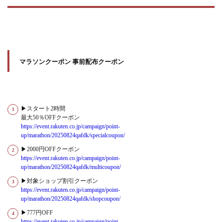
マラソンクーポン 事前配布クーポン
▶スタート2時間
最大50％OFFクーポン
https://event.rakuten.co.jp/campaign/point-
up/marathon/20250824qafdk/specialcoupon/
▶2000円OFFクーポン
https://event.rakuten.co.jp/campaign/point-
up/marathon/20250824qafdk/multicoupon/
▶対象ショップ割引クーポン
https://event.rakuten.co.jp/campaign/point-
up/marathon/20250824qafdk/shopcoupon/
▶777円OFF
https://event.rakuten.co.jp/campaign/point-