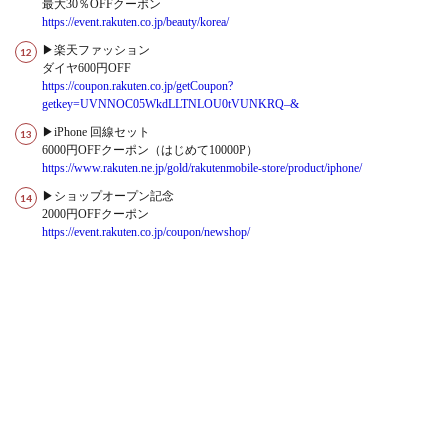
最大30％OFFクーポン
https://event.rakuten.co.jp/beauty/korea/
▶楽天ファッション
ダイヤ600円OFF
https://coupon.rakuten.co.jp/getCoupon?
getkey=UVNNOC05WkdLLTNLOU0tVUNKRQ–&
▶iPhone 回線セット
6000円OFFクーポン（はじめて10000P）
https://www.rakuten.ne.jp/gold/rakutenmobile-store/product/iphone/
▶ショップオープン記念
2000円OFFクーポン
https://event.rakuten.co.jp/coupon/newshop/