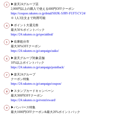
▶楽天24グループ店
2,000円以上の購入で使える600円OFFクーポン
https://coupon.rakuten.co.jp/detail/SHJK-SJRV-FUFT-CV24/
※ 1人3注文まで利用可能
▶ポイント大還元祭
最大50％ポイントバック
https://24.rakuten.co.jp/specialdeal/
▶在庫処分市
最大30%OFFクーポン
https://24.rakuten.co.jp/campaign/zaiko/
▶楽天グループ対象店舗
10%以上ポイントバック
https://24.rakuten.co.jp/campaign/pointback/
▶楽天24グループ
クーポン特集
https://24.rakuten.co.jp/campaign/coupon/
▶スタンプカードキャンペーン
最大300円OFFクーポン
https://24.rakuten.co.jp/event/reward/
▶パンパース特集
最大1000円OFFクーポン&最大20%ポイントバック