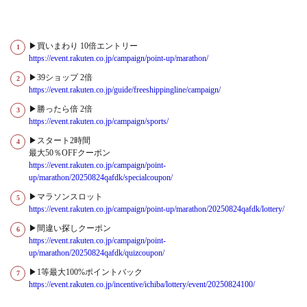
▶買いまわり 10倍エントリー
https://event.rakuten.co.jp/campaign/point-up/marathon/
▶39ショップ 2倍
https://event.rakuten.co.jp/guide/freeshippingline/campaign/
▶勝ったら倍 2倍
https://event.rakuten.co.jp/campaign/sports/
▶スタート2時間
最大50％OFFクーポン
https://event.rakuten.co.jp/campaign/point-
up/marathon/20250824qafdk/specialcoupon/
▶マラソンスロット
https://event.rakuten.co.jp/campaign/point-up/marathon/20250824qafdk/lottery/
▶間違い探しクーポン
https://event.rakuten.co.jp/campaign/point-
up/marathon/20250824qafdk/quizcoupon/
▶1等最大100%ポイントバック
https://event.rakuten.co.jp/incentive/ichiba/lottery/event/20250824100/