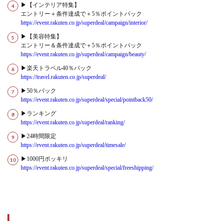
▶【インテリア特集】
エントリー＋条件達成で＋5％ポイントバック
https://event.rakuten.co.jp/superdeal/campaign/interior/
▶【美容特集】
エントリー＆条件達成で＋5％ポイントバック
https://event.rakuten.co.jp/superdeal/campaign/beauty/
▶楽天トラベル40％バック
https://travel.rakuten.co.jp/superdeal/
▶50％バック
https://event.rakuten.co.jp/superdeal/special/pointback50/
▶ランキング
https://event.rakuten.co.jp/superdeal/ranking/
▶24時間限定
https://event.rakuten.co.jp/superdeal/timesale/
▶1000円ポッキリ
https://event.rakuten.co.jp/superdeal/special/freeshipping/