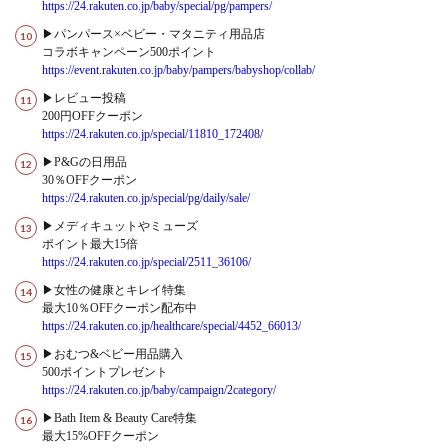
https://24.rakuten.co.jp/baby/special/pg/pampers/
▶パンパース×ベビー・マタニティ用品店
コラボキャンペーン500ポイント
https://event.rakuten.co.jp/baby/pampers/babyshop/collab/
▶レビュー投稿
200円OFFクーポン
https://24.rakuten.co.jp/special/11810_172408/
▶P&Gの日用品
30％OFFクーポン
https://24.rakuten.co.jp/special/pg/daily/sale/
▶メディキュットやミューズ
ポイント最大15倍
https://24.rakuten.co.jp/special/2511_36106/
▶女性の健康とキレイ特集
最大10％OFFクーポン配布中
https://24.rakuten.co.jp/healthcare/special/4452_66013/
▶おむつ&ベビー用品購入
500ポイントプレゼント
https://24.rakuten.co.jp/baby/campaign/2category/
▶Bath Item & Beauty Care特集
最大15%OFFクーポン