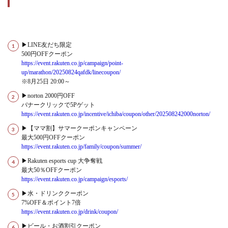
▶LINE友だち限定
500円OFFクーポン
https://event.rakuten.co.jp/campaign/point-
up/marathon/20250824qafdk/linecoupon/
※8月25日 20:00～
▶norton 2000円OFF
バナークリックで5Pゲット
https://event.rakuten.co.jp/incentive/ichiba/coupon/other/202508242000norton/
▶【ママ割】サマークーポンキャンペーン
最大500円OFFクーポン
https://event.rakuten.co.jp/family/coupon/summer/
▶Rakuten esports cup 大争奪戦
最大50％OFFクーポン
https://event.rakuten.co.jp/campaign/esports/
▶水・ドリンククーポン
7%OFF＆ポイント7倍
https://event.rakuten.co.jp/drink/coupon/
▶ビール・お酒割引クーポン