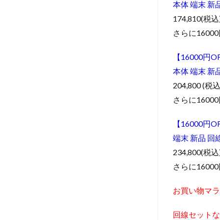
本体 端末 新
2
楽
174,810(税込
天市場
iPhone
さらに1600
13 Pro
シリー
【16000円OF
ズ
本体 端末 新
2.0.1
204,800 (税込
13 Pro
さらに1600
お得な
回線セ
ット
【16000円OF
端末 新品 回
2.0.2
13 Pro
234,800(税込
スマホ
さらに1600
端末単
品で購
お買い物マラ
入
回線セットな