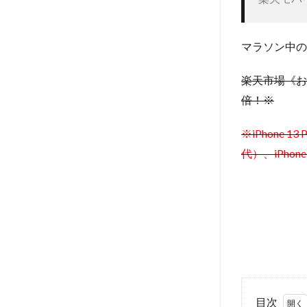
マラソン中の
楽天市場《お買
倍！※
※iPhone 13 
代）、iPhone
目次