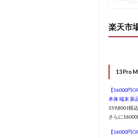
1
楽
天市場
iPhone
楽天市場 
13 Pro
Max シ
リーズ
1.0.1
13 Pro
Max
お得な
13 Pr
回線セ
ット
【16000円OF
1.0.2
本体 端末 新
13 Pro
159,800 (税込
Max
スマホ
さらに1600
端末単
品で購
【16000円OF
入