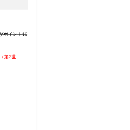
品がポイント10
 SE（第3世