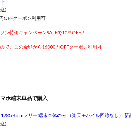
ット
税込)
0円OFFクーポン利用可
ソン特価キャンペーンSALEで10％OFF！！
ので、この金額から16000円OFFクーポン利用可
o スマホ端末単品で購入
3 Pro 128GB simフリー 端末本体のみ （楽天モバイル回線なし） 新
税込)