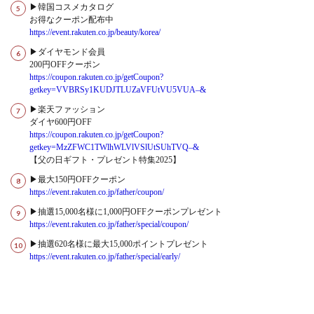
▶韓国コスメカタログ
お得なクーポン配布中
https://event.rakuten.co.jp/beauty/korea/
▶ダイヤモンド会員
200円OFFクーポン
https://coupon.rakuten.co.jp/getCoupon?
getkey=VVBRSy1KUDJTLUZaVFUtVU5VUA–&
▶楽天ファッション
ダイヤ600円OFF
https://coupon.rakuten.co.jp/getCoupon?
getkey=MzZFWC1TWlhWLVlVSlUtSUhTVQ–&
【父の日ギフト・プレゼント特集2025】
▶最大150円OFFクーポン
https://event.rakuten.co.jp/father/coupon/
▶抽選15,000名様に1,000円OFFクーポンプレゼント
https://event.rakuten.co.jp/father/special/coupon/
▶抽選620名様に最大15,000ポイントプレゼント
https://event.rakuten.co.jp/father/special/early/