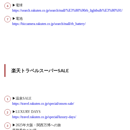
▶電球
https://search.rakuten.co.jp/search/mall/%E3%80%90rb_lightbulb%E3%80%91/
▶電池
https://biccamera.rakuten.co.jp/search/mall/rb_battery/
楽天トラベルスーパーSALE
▶温泉SALE
https://travel.rakuten.co.jp/special/onsen-sale/
▶LUXURY DAYS
https://travel.rakuten.co.jp/special/luxury-days/
▶2025年大阪・関西万博への旅