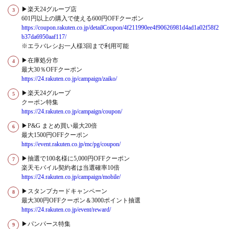
▶楽天24グループ店
601円以上の購入で使える600円OFFクーポン
https://coupon.rakuten.co.jp/detailCoupon/4f211990ee4f90626981d4ad1a02f58f2
b37da6950aaf117/
※エラバレシお一人様3回まで利用可能
▶在庫処分市
最大30％OFFクーポン
https://24.rakuten.co.jp/campaign/zaiko/
▶楽天24グループ
クーポン特集
https://24.rakuten.co.jp/campaign/coupon/
▶P&G まとめ買い最大20倍
最大1500円OFFクーポン
https://event.rakuten.co.jp/mc/pg/coupon/
▶抽選で100名様に5,000円OFFクーポン
楽天モバイル契約者は当選確率10倍
https://24.rakuten.co.jp/campaign/mobile/
▶スタンプカードキャンペーン
最大300円OFFクーポン＆3000ポイント抽選
https://24.rakuten.co.jp/event/reward/
▶パンパース特集