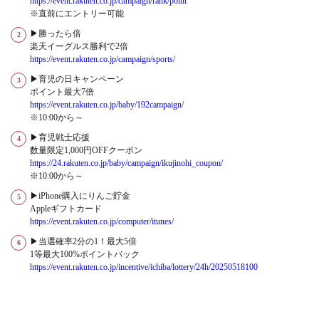
https://event.rakuten.co.jp/campaign/rank/point
※直前にエントリー可能
▶勝ったら倍
楽天イーグルス勝利で2倍
https://event.rakuten.co.jp/campaign/sports/
▶育児の日キャンペーン
ポイント最大7倍
https://event.rakuten.co.jp/baby/192campaign/
※10:00から～
▶育児戦士応援
数量限定1,000円OFFクーポン
https://24.rakuten.co.jp/baby/campaign/ikujinohi_coupon/
※10:00から～
▶iPhone購入にりんご貯金
Appleギフトカード
https://event.rakuten.co.jp/computer/itunes/
▶当選確率2分の1！最大5倍
1等最大100%ポイントバック
https://event.rakuten.co.jp/incentive/ichiba/lottery/24h/20250518100