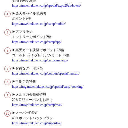
早期予約がお得
https://travel.rakuten.co.jp/special/expo2025/hotels/
▶楽天モバイル契約者
ポイント3倍
https://travel.rakuten.co.jp/camp/mobile/
▶アプリ予約
エントリーでポイント2倍
https://travel.rakuten.co.jp/camp/app/
▶楽天カード決済でポイント2.5倍
ゴールド3倍！プレミアムカード3.5倍
https://travel.rakuten.co.jp/card/campaign/
▶お得なクーポン祭
https://travel.rakuten.co.jp/coupon/special/matsuri/
▶早期予約特集
https://img.travel.rakuten.co.jp/special/early-booking/
▶メルマガ会員様特典
20％OFFクーポンをお届け
https://travel.rakuten.co.jp/camp/mail/
▶スーパーDEAL
40％ポイントバックプラン
https://travel.rakuten.co.jp/superdeal/