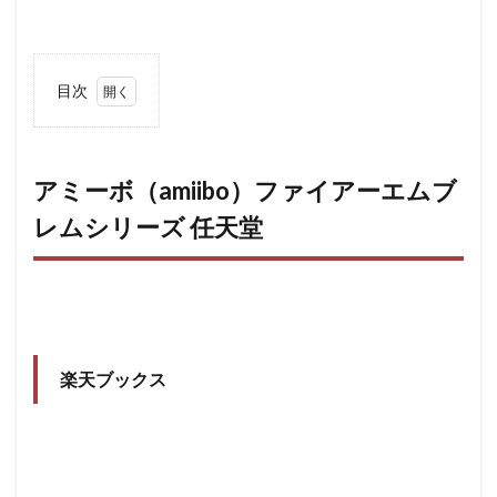
目次
1
アミ
ーボ
（amiibo）
ファイアー
アミーボ（amiibo）ファイアーエムブ
エムブレム
レムシリーズ 任天堂
シリーズ
任天堂
1.0.1
楽天ブ
ックス
2
Amazon
楽天ブックス
現在価
格