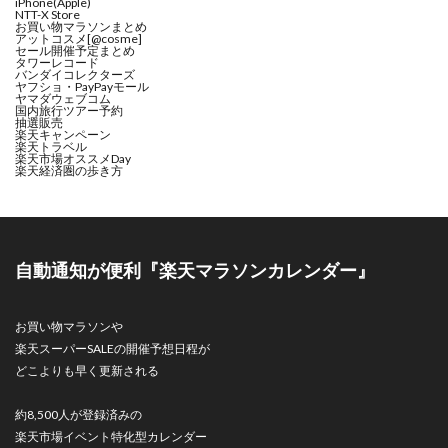
iPhone(Apple)
NTT-X Store
お買い物マラソンまとめ
アットコスメ[@cosme]
セール開催予定まとめ
タワーレコード
バンダイコレクターズ
ヤフショ・PayPayモール
ヤマダウェブコム
国内旅行ツアー予約
抽選販売
楽天キャンペーン
楽天トラベル
楽天市場オススメDay
楽天経済圏の歩き方
自動通知が便利『楽天マラソンカレンダー』
お買い物マラソンや
楽天スーパーSALEの開催予想日程が
どこよりも早く更新される
約8,500人が登録済みの
楽天市場イベント特化型カレンダー