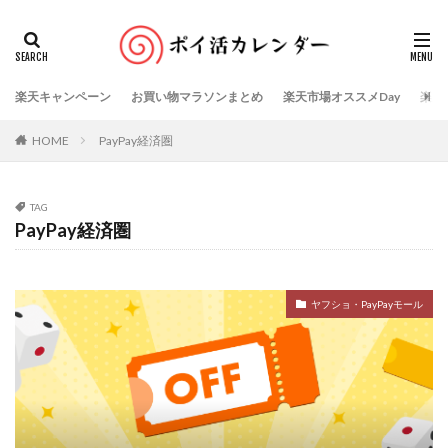
楽天キャンペーン
お買い物マラソンまとめ
楽天市場オススメDay
楽天
HOME
PayPay経済圏
TAG
PayPay経済圏
ヤフショ・PayPayモール