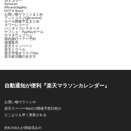
カテゴリー
Amazon
iPhone(Apple)
NTT-X Store
お買い物マラソンまとめ
アットコスメ[@cosme]
セール開催予定まとめ
タワーレコード
バンダイコレクターズ
ヤフショ・PayPayモール
ヤマダウェブコム
国内旅行ツアー予約
抽選販売
楽天キャンペーン
楽天トラベル
楽天市場オススメDay
楽天経済圏の歩き方
自動通知が便利『楽天マラソンカレンダー』
お買い物マラソンや
楽天スーパーSALEの開催予想日程が
どこよりも早く更新される
約8,500人が登録済みの