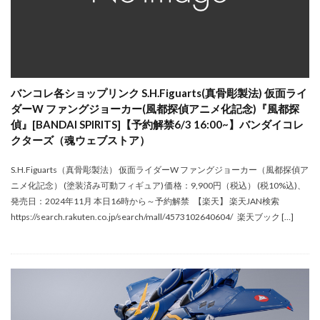
バンコレ各ショップリンク S.H.Figuarts(真骨彫製法) 仮面ライ
ダーW ファングジョーカー(風都探偵アニメ化記念)『風都探
偵』[BANDAI SPIRITS]【予約解禁6/3 16:00~】バンダイコレ
クターズ（魂ウェブストア）
S.H.Figuarts（真骨彫製法） 仮面ライダーW ファングジョーカー（風都探偵ア
ニメ化記念） (塗装済み可動フィギュア) 価格：9,900円（税込） (税10%込)、
発売日：2024年11月 本日16時から～予約解禁 【楽天】 楽天JAN検索
https://search.rakuten.co.jp/search/mall/4573102640604/ 楽天ブック […]