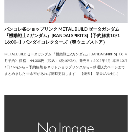
バンコレ各ショップリンク METAL BUILD ゼータガンダム
『機動戦士Zガンダム』[BANDAI SPIRITS]【予約解禁10/1
16:00~】バンダイコレクターズ（魂ウェブストア）
METAL BUILD ゼータガンダム 『機動戦士Zガンダム』[BANDAI SPIRITS]《０４
月予約》 価格：44,000円（税込） (税10%込)、発売日：2025年4月 本日10月
1日 16時から～予約解禁 各ネットショップリンクから～抽選販売ページまで
まとめました ※余裕があれば随時更新します 【楽天】 楽天JAN検 […]