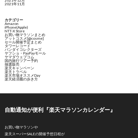
2021年12月
2021年11月
カテゴリー
Amazon
iPhone(Apple)
NTT-X Store
お買い物マラソンまとめ
アットコスメ[@cosme]
セール開催予定まとめ
タワーレコード
バンダイコレクターズ
ヤフショ・PayPayモール
ヤマダウェブコム
国内旅行ツアー予約
抽選販売
楽天キャンペーン
楽天トラベル
楽天市場オススメDay
楽天経済圏の歩き方
自動通知が便利『楽天マラソンカレンダー』
お買い物マラソンや
楽天スーパーSALEの開催予想日程が