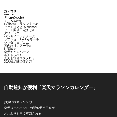
カテゴリー
Amazon
iPhone(Apple)
NTT-X Store
お買い物マラソンまとめ
アットコスメ[@cosme]
セール開催予定まとめ
タワーレコード
バンダイコレクターズ
ヤフショ・PayPayモール
ヤマダウェブコム
国内旅行ツアー予約
抽選販売
楽天キャンペーン
楽天トラベル
楽天市場オススメDay
楽天経済圏の歩き方
自動通知が便利『楽天マラソンカレンダー』
お買い物マラソンや
楽天スーパーSALEの開催予想日程が
どこよりも早く更新される