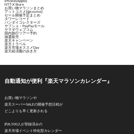
iPhone(Apple)
NTT-X Store
お買い物マラソンまとめ
アットコスメ[@cosme]
セール開催予定まとめ
タワーレコード
バンダイコレクターズ
ヤフショ・PayPayモール
ヤマダウェブコム
国内旅行ツアー予約
抽選販売
楽天キャンペーン
楽天トラベル
楽天市場オススメDay
楽天経済圏の歩き方
自動通知が便利『楽天マラソンカレンダー』
お買い物マラソンや
楽天スーパーSALEの開催予想日程が
どこよりも早く更新される
約8,500人が登録済みの
楽天市場イベント特化型カレンダー