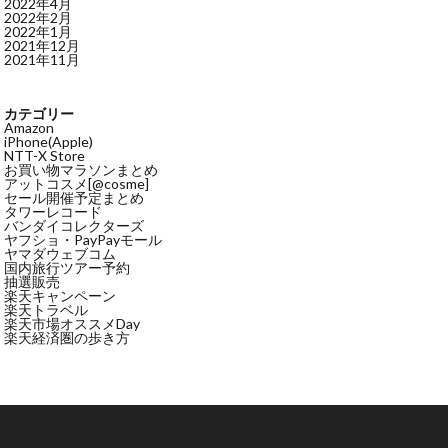
2022年4月
2022年2月
2022年1月
2021年12月
2021年11月
カテゴリー
Amazon
iPhone(Apple)
NTT-X Store
お買い物マラソンまとめ
アットコスメ[@cosme]
セール開催予定まとめ
タワーレコード
バンダイコレクターズ
ヤフショ・PayPayモール
ヤマダウェブコム
国内旅行ツアー予約
抽選販売
楽天キャンペーン
楽天トラベル
楽天市場オススメDay
楽天経済圏の歩き方