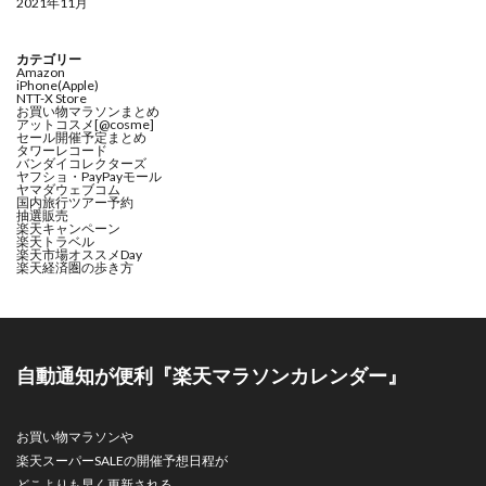
2021年11月
カテゴリー
Amazon
iPhone(Apple)
NTT-X Store
お買い物マラソンまとめ
アットコスメ[@cosme]
セール開催予定まとめ
タワーレコード
バンダイコレクターズ
ヤフショ・PayPayモール
ヤマダウェブコム
国内旅行ツアー予約
抽選販売
楽天キャンペーン
楽天トラベル
楽天市場オススメDay
楽天経済圏の歩き方
自動通知が便利『楽天マラソンカレンダー』
お買い物マラソンや
楽天スーパーSALEの開催予想日程が
どこよりも早く更新される