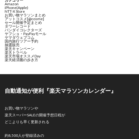
カテゴリー
Amazon
iPhone(Apple)
NTT-X Store
お買い物マラソンまとめ
アットコスメ[@cosme]
セール開催予定まとめ
タワーレコード
バンダイコレクターズ
ヤフショ・PayPayモール
ヤマダウェブコム
国内旅行ツアー予約
抽選販売
楽天キャンペーン
楽天トラベル
楽天市場オススメDay
楽天経済圏の歩き方
自動通知が便利『楽天マラソンカレンダー』
お買い物マラソンや
楽天スーパーSALEの開催予想日程が
どこよりも早く更新される
約8,500人が登録済みの