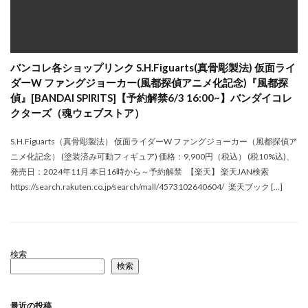
バンコレ各ショップリンク S.H.Figuarts(真骨彫製法) 仮面ライ
ダーW ファングジョーカー(風都探偵アニメ化記念)『風都探
偵』[BANDAI SPIRITS]【予約解禁6/3 16:00~】バンダイコレ
クターズ（魂ウェブストア）
S.H.Figuarts（真骨彫製法） 仮面ライダーW ファングジョーカー（風都探偵ア
ニメ化記念） (塗装済み可動フィギュア) 価格：9,900円（税込） (税10%込)、
発売日：2024年11月 本日16時から～予約解禁 【楽天】 楽天JAN検索
https://search.rakuten.co.jp/search/mall/4573102640604/ 楽天ブック […]
検索
検索
最近の投稿