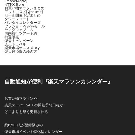
iPhone(Apple)
NTT-X Store
お買い物マラソンまとめ
アットコスメ[@cosme]
セール開催予定まとめ
タワーレコード
バンダイコレクターズ
ヤフショ・PayPayモール
ヤマダウェブコム
国内旅行ツアー予約
抽選販売
楽天キャンペーン
楽天トラベル
楽天市場オススメDay
楽天経済圏の歩き方
自動通知が便利『楽天マラソンカレンダー』
お買い物マラソンや
楽天スーパーSALEの開催予想日程が
どこよりも早く更新される
約8,500人が登録済みの
楽天市場イベント特化型カレンダー