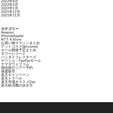
2022年4月
2022年2月
2022年1月
2021年12月
2021年11月
カテゴリー
Amazon
iPhone(Apple)
NTT-X Store
お買い物マラソンまとめ
アットコスメ[@cosme]
セール開催予定まとめ
タワーレコード
バンダイコレクターズ
ヤフショ・PayPayモール
ヤマダウェブコム
国内旅行ツアー予約
抽選販売
楽天キャンペーン
楽天トラベル
楽天市場オススメDay
楽天経済圏の歩き方