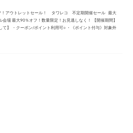
％オフ！アウトレットセール！ タワレコ 不定期開催セール 最大
ル会場 最大90％オフ！数量限定！お見逃しなく！ 【開催期間】
品に関して】 ・クーポン/ポイント利用可○ ・《ポイント付与》対象外