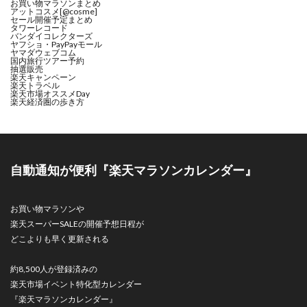
お買い物マラソンまとめ
アットコスメ[@cosme]
セール開催予定まとめ
タワーレコード
バンダイコレクターズ
ヤフショ・PayPayモール
ヤマダウェブコム
国内旅行ツアー予約
抽選販売
楽天キャンペーン
楽天トラベル
楽天市場オススメDay
楽天経済圏の歩き方
自動通知が便利『楽天マラソンカレンダー』
お買い物マラソンや
楽天スーパーSALEの開催予想日程が
どこよりも早く更新される
約8,500人が登録済みの
楽天市場イベント特化型カレンダー
『楽天マラソンカレンダー』