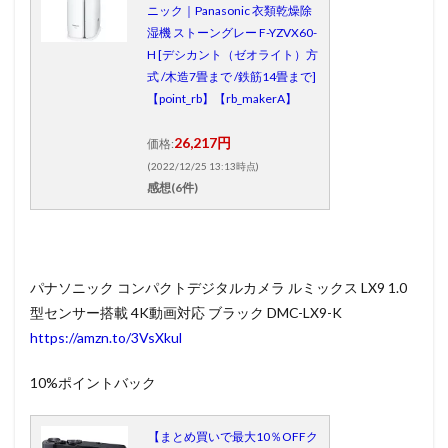
ニック｜Panasonic 衣類乾燥除
湿機 ストーングレー F-YZVX60-
H [デシカント（ゼオライト）方
式 /木造7畳まで /鉄筋14畳まで]
【point_rb】【rb_makerA】
26,217円
価格:
(2022/12/25 13:13時点)
感想(6件)
パナソニック コンパクトデジタルカメラ ルミックス LX9 1.0
型センサー搭載 4K動画対応 ブラック DMC-LX9-K
https://amzn.to/3VsXkul
10%ポイントバック
【まとめ買いで最大10％OFFク