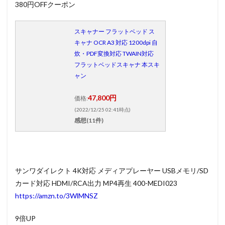
380円OFFクーポン
スキャナー フラットベッド ス
キャナ OCR A3 対応 1200dpi 自
炊・PDF変換対応 TWAIN対応
フラットベッドスキャナ 本スキ
ャン
47,800円
価格:
(2022/12/25 02:41時点)
感想(11件)
サンワダイレクト 4K対応 メディアプレーヤー USBメモリ/SD
カード対応 HDMI/RCA出力 MP4再生 400-MEDI023
https://amzn.to/3WlMNSZ
9倍UP