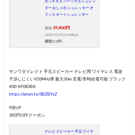
ホッチキス パーソナルシュレッ
ダー おしゃれ シュレッター オ
フィス オートシュレッダー
39,800円
価格:
(2022/12/25 02:36時点)
感想(11件)
サンワダイレクト 手元スピーカー テレビ用 ワイヤレス 電波
干渉しにくい920MHz帯 最大30m 充電/常時給電可能 ブラック
400-SP083BK
https://amzn.to/3BZBYxZ
9倍UP
380円OFFクーポン
テレビ スピーカー 手元 ワイヤ