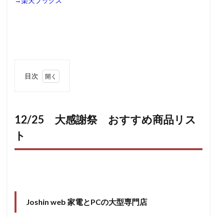
→楽天ブックス
目次
1
12/25
大感謝
祭 お
12/25 大感謝祭 おすすめ商品リス
すすめ
ト
商品リ
スト
1.0.1
Joshin
web 家
電とPC
の大型
Joshin web 家電とPCの大型専門店
専門店
1.0.2