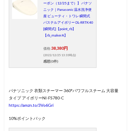
ーポン（12/25まで）】 パナソ
ニック｜Panasonic 温水洗浄便
座 ビューティ・トワレ 瞬間式
パステルアイボリー DL-RRTK40
[瞬間式]【point_rb】
【rb_makerA】
38,380円
価格:
(2022/12/25 13:33時点)
感想(0件)
パナソニック 衣類スチーマー 360°パワフルスチーム 大容量
タイプ アイボリーNI-FS780-C
https://amzn.to/3Vo6Gri
10%ポイントバック