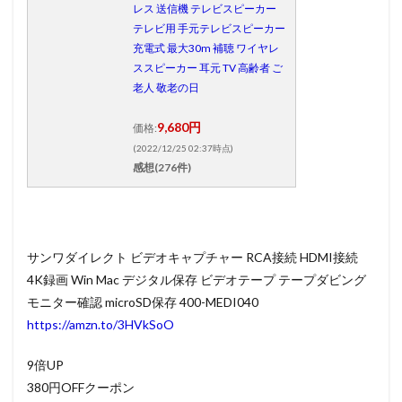
レス 送信機 テレビスピーカー
テレビ用 手元テレビスピーカー
充電式 最大30m 補聴 ワイヤレ
ススピーカー 耳元 TV 高齢者 ご
老人 敬老の日
9,680円
価格:
(2022/12/25 02:37時点)
感想(276件)
サンワダイレクト ビデオキャプチャー RCA接続 HDMI接続
4K録画 Win Mac デジタル保存 ビデオテープ テープダビング
モニター確認 microSD保存 400-MEDI040
https://amzn.to/3HVkSoO
9倍UP
380円OFFクーポン