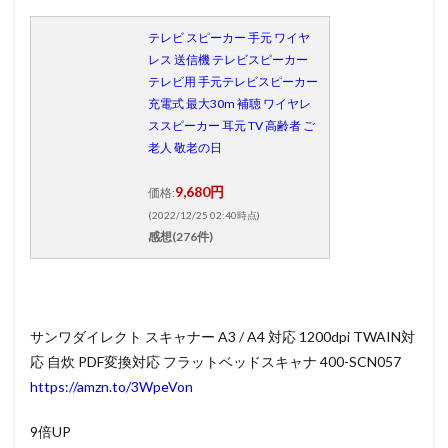
テレビ スピーカー 手元 ワイヤ
レス 送信機 テレビスピーカー
テレビ用 手元テレビスピーカー
充電式 最大30m 補聴 ワイヤレ
ススピーカー 耳元 TV 高齢者 ご
老人 敬老の日
9,680円
価格:
(2022/12/25 02:40時点)
感想(276件)
サンワダイレクト スキャナー A3 / A4 対応 1200dpi TWAIN対
応 自炊 PDF変換対応 フラットベッドスキャナ 400-SCN057
https://amzn.to/3WpeVon
9倍UP