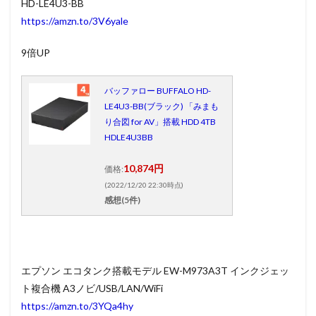
HD-LE4U3-BB
https://amzn.to/3V6yale
9倍UP
バッファロー BUFFALO HD-
LE4U3-BB(ブラック) 「みまも
り合図 for AV」搭載 HDD 4TB
HDLE4U3BB
10,874円
価格:
(2022/12/20 22:30時点)
感想(5件)
エプソン エコタンク搭載モデル EW-M973A3T インクジェッ
ト複合機 A3ノビ/USB/LAN/WiFi
https://amzn.to/3YQa4hy