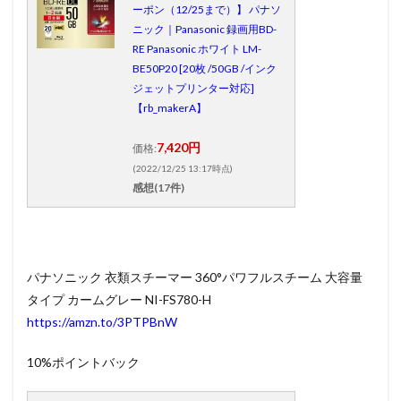
ーポン（12/25まで）】 パナソ
ニック｜Panasonic 録画用BD-
RE Panasonic ホワイト LM-
BE50P20 [20枚 /50GB /インク
ジェットプリンター対応]
【rb_makerA】
7,420円
価格:
(2022/12/25 13:17時点)
感想(17件)
パナソニック 衣類スチーマー 360°パワフルスチーム 大容量
タイプ カームグレー NI-FS780-H
https://amzn.to/3PTPBnW
10%ポイントバック