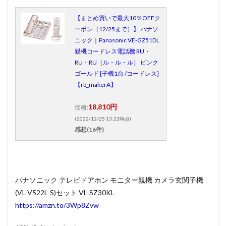
【まとめ買いで最大10％OFFク
ーポン（12/25まで）】 パナソ
ニック｜Panasonic VE-GZ51DL
親機コードレス電話機 RU・
RU・RU（ル・ル・ル） ピンク
ゴールド [子機1台 /コードレス]
【rb_makerA】
18,810円
価格:
(2022/12/25 13:23時点)
感想(16件)
パナソニック テレビドアホン モニター親機 カメラ玄関子機
(VL-V522L-S)セット VL-SZ30KL
https://amzn.to/3Wp8Zvw