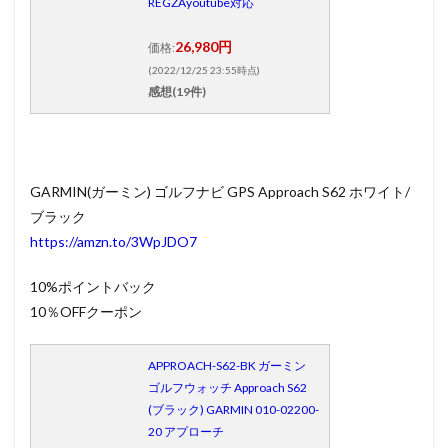
REGZAyoutube対応
電気
（コジ
26,980円
価格:
マ楽天
市場
(2022/12/25 23:55時点)
店）
感想(19件)
2
12/20
大感謝
祭 お
GARMIN(ガーミン) ゴルフナビ GPS Approach S62 ホワイト/
すすめ
商品リ
ブラック
スト
https://amzn.to/3WpJDO7
2.0.1
コジマ
10%ポイントバック
電気
10％OFFクーポン
（コジ
マ楽天
市場
APPROACH-S62-BK ガーミン
店）
ゴルフウォッチ Approach S62
2.0.2
(ブラック) GARMIN 010-02200-
イーベ
20 アプローチ
スト