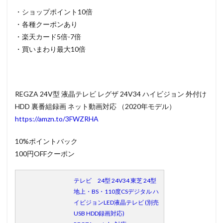
楽天ビ
・ショップポイント10倍
ック
・各種クーポンあり
（ビッ
・楽天カード5倍-7倍
クカメ
ラ）
・買いまわり最大10倍
1.0.3
イーベ
スト
PC・家
REGZA 24V型 液晶テレビ レグザ 24V34 ハイビジョン 外付け
電館
HDD 裏番組録画 ネット動画対応 （2020年モデル）
1.0.4
https://amzn.to/3FWZRHA
サンワ
ダイレ
10%ポイントバック
クト
100円OFFクーポン
1.0.5
ヤマダ
電機
テレビ 24型 24V34 東芝 24型
楽天市
地上・BS・110度CSデジタル ハ
場店
イビジョンLED液晶テレビ (別売
1.0.6
USB HDD録画対応)
コジマ