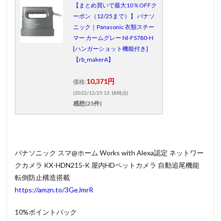
【まとめ買いで最大10％OFFク
ーポン（12/25まで）】 パナソ
ニック｜Panasonic 衣類スチー
マー カームグレー NI-FS780-H
[ハンガーショット機能付き]
【rb_makerA】
10,371円
価格:
(2022/12/25 13:18時点)
感想(25件)
パナソニック スマ@ホーム Works with Alexa認定 ネットワー
クカメラ KX-HDN215-K 屋内HDペットカメラ 自動追尾機能
転倒防止構造搭載
https://amzn.to/3GeJmrR
10%ポイントバック