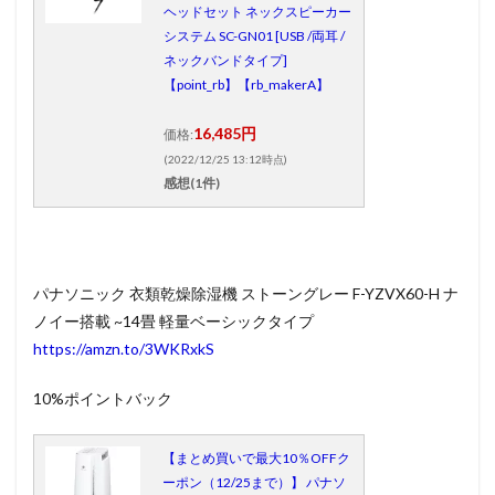
ヘッドセット ネックスピーカー
システム SC-GN01 [USB /両耳 /
ネックバンドタイプ]
【point_rb】【rb_makerA】
16,485円
価格:
(2022/12/25 13:12時点)
感想(1件)
パナソニック 衣類乾燥除湿機 ストーングレー F-YZVX60-H ナ
ノイー搭載 ~14畳 軽量ベーシックタイプ
https://amzn.to/3WKRxkS
10%ポイントバック
【まとめ買いで最大10％OFFク
ーポン（12/25まで）】 パナソ