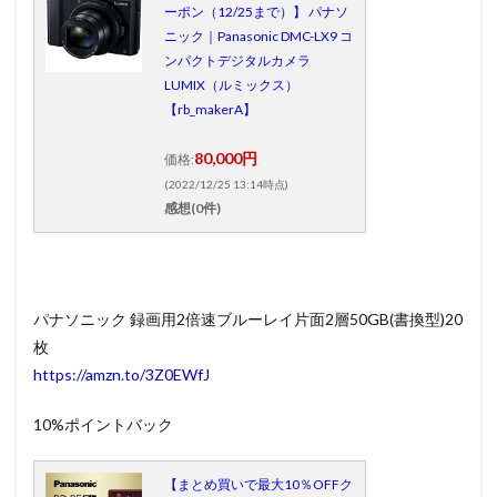
ーポン（12/25まで）】 パナソ
ニック｜Panasonic DMC-LX9 コ
ンパクトデジタルカメラ
LUMIX（ルミックス）
【rb_makerA】
80,000円
価格:
(2022/12/25 13:14時点)
感想(0件)
パナソニック 録画用2倍速ブルーレイ片面2層50GB(書換型)20
枚
https://amzn.to/3Z0EWfJ
10%ポイントバック
【まとめ買いで最大10％OFFク