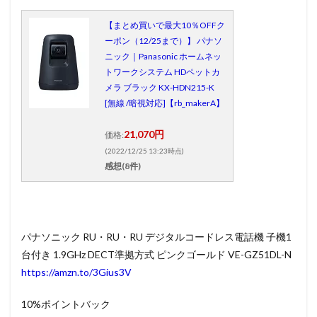
【まとめ買いで最大10％OFFク
ーポン（12/25まで）】 パナソ
ニック｜Panasonic ホームネッ
トワークシステム HDペットカ
メラ ブラック KX-HDN215-K
[無線 /暗視対応]【rb_makerA】
21,070円
価格:
(2022/12/25 13:23時点)
感想(8件)
パナソニック RU・RU・RU デジタルコードレス電話機 子機1
台付き 1.9GHz DECT準拠方式 ピンクゴールド VE-GZ51DL-N
https://amzn.to/3Gius3V
10%ポイントバック