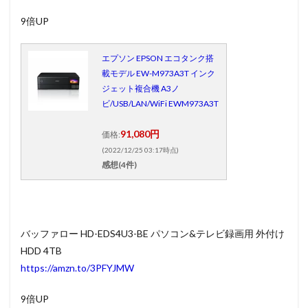
9倍UP
エプソン EPSON エコタンク搭
載モデル EW-M973A3T インク
ジェット複合機 A3ノ
ビ/USB/LAN/WiFi EWM973A3T
91,080円
価格:
(2022/12/25 03:17時点)
感想(4件)
バッファロー HD-EDS4U3-BE パソコン&テレビ録画用 外付け
HDD 4TB
https://amzn.to/3PFYJMW
9倍UP