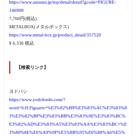
https://www.amiami.jp/top/detail/detail?gcode=FIGURE-
146908
7,760円(税込)
METALBOX(メタルボックス)
https://www.metal-box.jp/product_detail/357520
¥ 6,336 税込
【検索リンク】
ヨドバシ
https://www.yodobashi.com/?
word=S.H.Figuarts+%E3%82%B9%E3%83%AC%E3%83%8
3%E3%82%BF%E3%83%BB%E3%83%9E%E3%83%BC%
E3%82%AD%E3%83%A5%E3%83%AA%E3%83%BC+%E
3%80%8E%E6%A9%9F%E5%8B%95%E6%88%A6%E5%