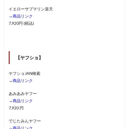
ン
イエローサブマリン楽天
ク】
→商品リンク
7,920円 (税込)
【ヤフショ】
ヤフショJAN検索
→商品リンク
あみあみヤフー
→商品リンク
7,920 円
でじたみんヤフー
→商品リンク