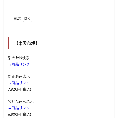
目次
1
【楽
天市
場】
【楽天市場】
2
【ヤ
楽天JAN検索
フシ
ョ】
→商品リンク
3
あみあみ楽天
【Amazon】
→商品リンク
4
7,920円 (税込)
【そ
の
他】
でじたみん楽天
→商品リンク
5
【検
6,800円 (税込)
索リ