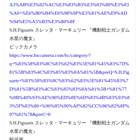
A3%AB%E3%82%AC%E3%83%B3%E3%83%80%E3%83
%A0+%E6%B0%B4%E6%98%9F%E3%81%AE%E9%AD
%94%E5%A5%B3%E3%80%8F
S.H.Figuarts スレッタ・マーキュリー 『機動戦士ガンダム
水星の魔女』
ビックカメラ
https://www.biccamera.com/bc/category/?
q=%83%58%83%8C%83%62%83%5E%81%45%83%7D%
81%5B%83%4C%83%85%83%8A%81%5B&preQ=S.H.Fig
uarts+%83%58%83%8C%83%62%83%5E%81%45%83%7
D%81%5B%83%4C%83%85%83%8A%81%5B+%81%77
%8B%40%93%AE%90%ED%8E%6D%83%4B%83%93%8
3%5F%83%80+%90%85%90%AF%82%CC%96%82%8F%
97%81%78&preC=0
S.H.Figuarts スレッタ・マーキュリー 『機動戦士ガンダム
水星の魔女』
駿河屋