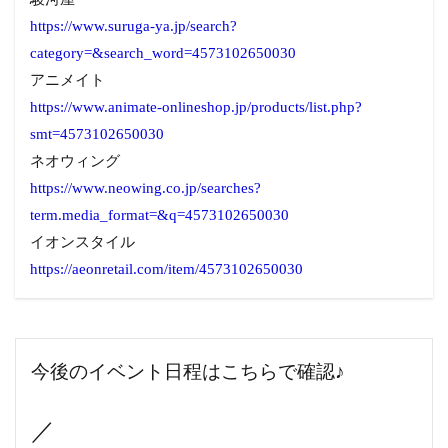
https://www.suruga-ya.jp/search?
category=&search_word=4573102650030
アニメイト
https://www.animate-onlineshop.jp/products/list.php?
smt=4573102650030
ネオウィング
https://www.neowing.co.jp/searches?
term.media_format=&q=4573102650030
イオンスタイル
https://aeonretail.com/item/4573102650030
今後のイベント日程はこちらで確認♪
／